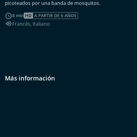
picoteados por una banda de mosquitos.
leer más
8 min
HD
A PARTIR DE 6 AÑOS
Idioma de audio:
Francés
,
Italiano
Más información