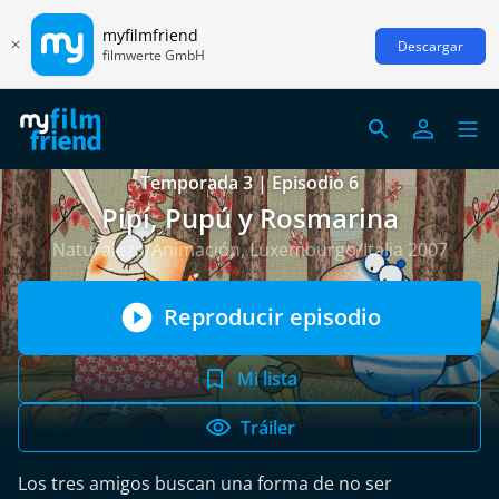
myfilmfriend
Descargar
filmwerte GmbH
Temporada 3 | Episodio 6
Pipí, Pupú y Rosmarina
Naturaleza/Animación, Luxemburgo/Italia 2007
Reproducir episodio
Mi lista
Tráiler
Los tres amigos buscan una forma de no ser