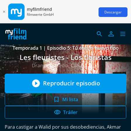
myfilmfriend
Descargar
filmwerte GmbH
Temporada 1 | Episodio 5: Tú eres el nuevo tipo
Les fleuristes - Los floristas
Drama/Comedia, Canadá 2020
Reproducir episodio
Mi lista
Tráiler
Para castigar a Walid por sus desobediencias, Akmar