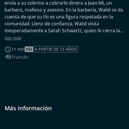
envía a su sobrino a cobrarle dinero a Jean-Mi, un
barbero, mafioso y asesino. En la barbería, Walid se da
cuenta de que su tío es una figura respetada en la
comunidad. Lleno de confianza, Walid visita
inesperadamente a Sarah Schwartz, quien le cierra la
puerta en las narices.
leer más
11 min
HD
A PARTIR DE 12 AÑOS
Idioma de audio:
Francés
Más información