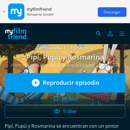
myfilmfriend
Descargar
filmwerte GmbH
Temporada 3 | Episodio 2
Pipí, Pupú y Rosmarina
Animación/Naturaleza, Francia/Luxemburgo 2007
Reproducir episodio
Mi lista
Tráiler
Pipí, Pupú y Rosmarina se encuentran con un pintor