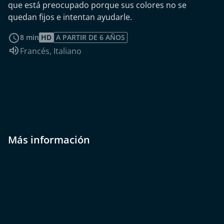
que está preocupado porque sus colores no se
quedan fijos e intentan ayudarle.
leer más
8 min
HD
A PARTIR DE 6 AÑOS
Idioma de audio:
Francés
,
Italiano
Más información