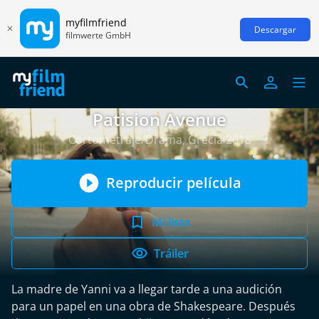
myfilmfriend
Descargar
filmwerte GmbH
Patision Avenue
Cortometraje/Drama, Grecia 2018
Reproducir película
Mi lista
Tráiler
La madre de Yanni va a llegar tarde a una audición
para un papel en una obra de Shakespeare. Después