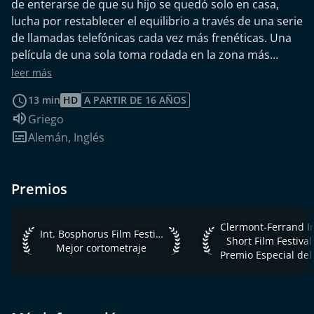
de enterarse de que su hijo se quedó solo en casa,
lucha por restablecer el equilibrio a través de una serie
de llamadas telefónicas cada vez más frenéticas. Una
película de una sola toma rodada en la zona más
controvertida del centro de Atenas: la calle Patision.
leer más
13 min
HD
A PARTIR DE 16 AÑOS
Idioma de audio:
Griego
Subtítulos:
Alemán
,
Inglés
Premios
Clermont-Ferrand Inte
Int. Bosphorus Film Festival 2018 Mejor cortometraje
Int. Bosphorus Film Festival 2018
Short Film Festiva
Mejor cortometraje