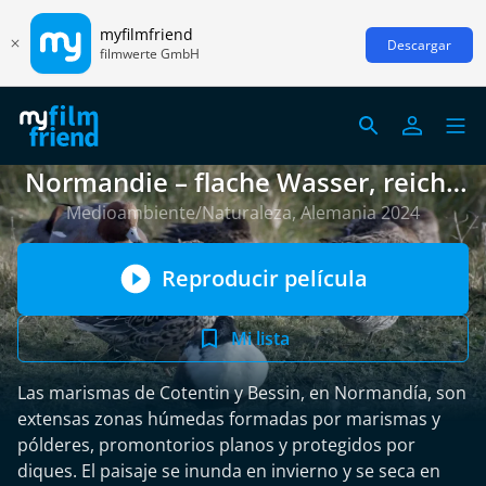
myfilmfriend
Descargar
filmwerte GmbH
Normandie – flache Wasser, reiche
Natur
Medioambiente/Naturaleza, Alemania 2024
Reproducir película
Mi lista
Las marismas de Cotentin y Bessin, en Normandía, son
extensas zonas húmedas formadas por marismas y
pólderes, promontorios planos y protegidos por
diques. El paisaje se inunda en invierno y se seca en