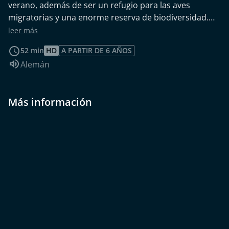
verano, además de ser un refugio para las aves
migratorias y una enorme reserva de biodiversidad.
Sin embargo, el ecosistema se ha visto debilitado por
leer más
las sequías y las fuertes lluvias de los últimos años.
52 min
HD
A PARTIR DE 6 AÑOS
Idioma de audio:
Alemán
Más información