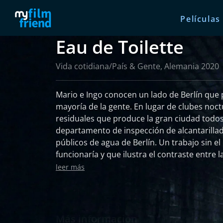
Películas
Eau de Toilette
Vida cotidiana/País & Gente, Alemania 2020
Mario e Ingo conocen un lado de Berlín que
mayoría de la gente. En lugar de clubes nocturnos, ven las aguas
residuales que produce la gran ciudad todos 
departamento de inspección de alcantarillad
públicos de agua de Berlín. Un trabajo sin el
funcionaría y que ilustra el contraste entre la
"underground" de la capital alemana.
leer más
Más información