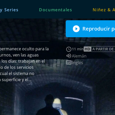
 y Series
Documentales
Niñez & 
Reproducir p
 permanece oculto para la
11 min
HD
A PARTIR DE
Idioma de audio:
Alemán
los días: trabajan en el
Subtítulos:
Inglés
o de los servicios
 cual el sistema no
 superficie y el