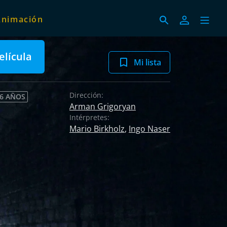
Animación
elícula
Mi lista
Dirección:
 6 AÑOS
Arman Grigoryan
Intérpretes:
Mario Birkholz
,
Ingo Naser