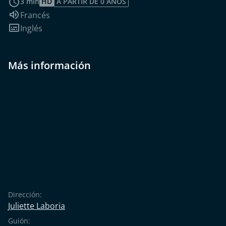
3 min
HD
A PARTIR DE 0 AÑOS
Idioma de audio:
Francés
Subtítulos:
Inglés
Más información
Dirección:
Juliette Laboria
Guión: