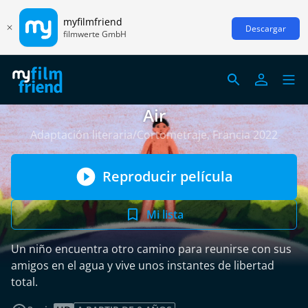
myfilmfriend
Descargar
filmwerte GmbH
Air
Adaptación literaria/Cortometraje, Francia 2022
Reproducir película
Mi lista
Un niño encuentra otro camino para reunirse con sus
amigos en el agua y vive unos instantes de libertad
total.
leer más