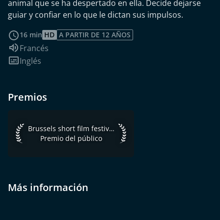
animal que se ha despertado en ella. Decide dejarse
guiar y confiar en lo que le dictan sus impulsos.
leer más
16 min
HD
A PARTIR DE 12 AÑOS
Idioma de audio:
Francés
Subtítulos:
Inglés
Premios
Brussels short film festival 2021 Premio del público
Brussels short film festival 2021
Premio del público
Más información