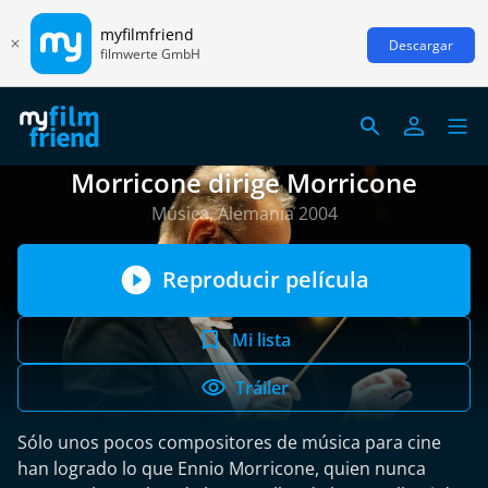
myfilmfriend
Descargar
filmwerte GmbH
Morricone dirige Morricone
Música, Alemania 2004
Reproducir película
Mi lista
Tráiler
Sólo unos pocos compositores de música para cine
han logrado lo que Ennio Morricone, quien nunca