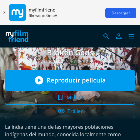
myfilmfriend
Descargar
filmwerte GmbH
Broken Gods
Sociedad/País & Gente, Reino Unido/India 2019
Reproducir película
Mi lista
Tráiler
La India tiene una de las mayores poblaciones
indígenas del mundo, conocida localmente como