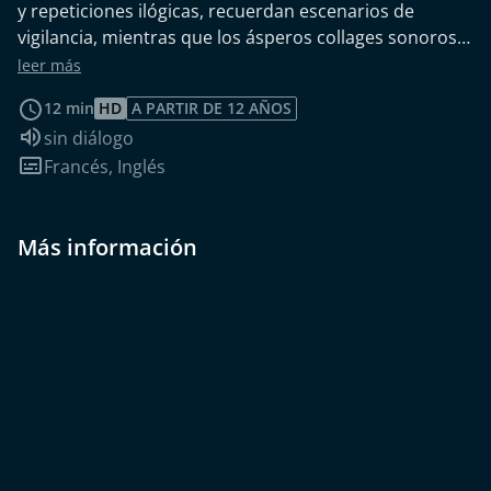
y repeticiones ilógicas, recuerdan escenarios de
vigilancia, mientras que los ásperos collages sonoros
del compositor inglés y alumno de Stockhausen,
leer más
Cornelius Cardew, refuerzan la impresión de amenaza
12 min
HD
A PARTIR DE 12 AÑOS
y frialdad. Mientras estudiaba Derecho en París,
Idioma de audio:
sin diálogo
Wolfgang Ramsbott conoció al bailarín y artista visual
Subtítulos:
Francés
,
Inglés
Harry Kramer, con quien realizó varias películas
experimentales."Die Stadt", "Défense 58-24" y "Die
Schleuse" pueden verse aquí.
Más información