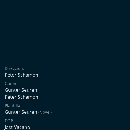
Schamoni finalmente llevó el «Manifiesto de
Oberhausen» de 1962 a los cines en forma de
largometraje. La novela «Das Gatter» (La verja), de
Günter Seuren, sirvió de base literaria. Ahora, los
conflictos generacionales que prevalecían en aquella
época se abordaban de forma intelectual en el cine y
se trataban de manera artística.
Dirección:
Peter Schamoni
Guión:
Günter Seuren
Peter Schamoni
Plantilla:
Günter Seuren
(Novel)
DOP:
Jost Vacano