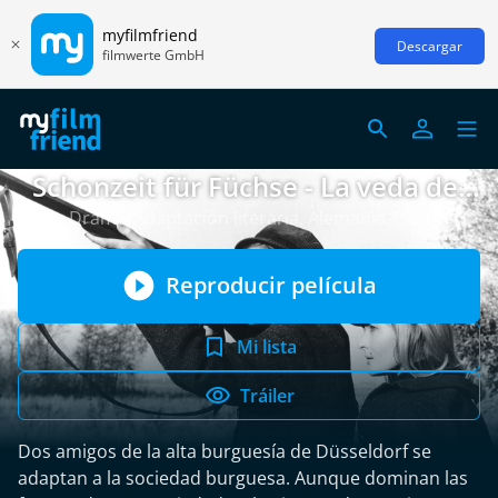
myfilmfriend
Descargar
filmwerte GmbH
Schonzeit für Füchse - La veda del
zorro
Drama/Adaptación literaria, Alemania 1966
Reproducir película
Mi lista
Tráiler
Dos amigos de la alta burguesía de Düsseldorf se
adaptan a la sociedad burguesa. Aunque dominan las