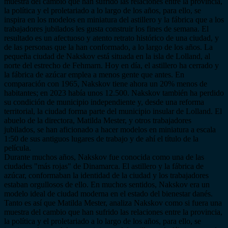
muestra del cambio que han sufrido las relaciones entre la provincia,
la política y el proletariado a lo largo de los años, para ello, se
inspira en los modelos en miniatura del astillero y la fábrica que a los
trabajadores jubilados les gusta construir los fines de semana. El
resultado es un afectuoso y atento retrato histórico de una ciudad, y
de las personas que la han conformado, a lo largo de los años. La
pequeña ciudad de Nakskov está situada en la isla de Lolland, al
norte del estrecho de Fehmarn. Hoy en día, el astillero ha cerrado y
la fábrica de azúcar emplea a menos gente que antes. En
comparación con 1965, Nakskov tiene ahora un 20% menos de
habitantes; en 2023 había unos 12.500. Nakskov también ha perdido
su condición de municipio independiente y, desde una reforma
territorial, la ciudad forma parte del municipio insular de Lolland. El
abuelo de la directora, Matilda Mester, y otros trabajadores
jubilados, se han aficionado a hacer modelos en miniatura a escala
1:50 de sus antiguos lugares de trabajo y de ahí el título de la
película.
Durante muchos años, Nakskov fue conocida como una de las
ciudades "más rojas" de Dinamarca. El astillero y la fábrica de
azúcar, conformaban la identidad de la ciudad y los trabajadores
estaban orgullosos de ello. En muchos sentidos, Nakskov era un
modelo ideal de ciudad moderna en el estado del bienestar danés.
Tanto es así que Matilda Mester, analiza Nakskov como si fuera una
muestra del cambio que han sufrido las relaciones entre la provincia,
la política y el proletariado a lo largo de los años, para ello, se