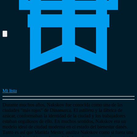
Mi lista
Durante muchos años, Nakskov fue conocida como una de las
ciudades "más rojas" de Dinamarca. El astillero y la fábrica de
azúcar, conformaban la identidad de la ciudad y los trabajadores
estaban orgullosos de ello. En muchos sentidos, Nakskov era un
modelo ideal de ciudad moderna en el estado del bienestar danés.
Tanto es así que Matilda Mester, analiza Nakskov como si fuera una