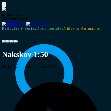
myfilmfriend
filmwerte GmbH
Descargar
Películas y Series
Documentales
Niñez & Animación
Nakskov 1:50
Sociedad/Política, Alemania 2022