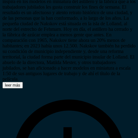
inspira en los modelos en miniatura del astillero y la fábrica que a los
trabajadores jubilados les gusta construir los fines de semana. El
resultado es un afectuoso y atento retrato histórico de una ciudad, y
de las personas que la han conformado, a lo largo de los años. La
pequeña ciudad de Nakskov está situada en la isla de Lolland, al
norte del estrecho de Fehmarn. Hoy en día, el astillero ha cerrado y
la fábrica de azúcar emplea a menos gente que antes. En
comparación con 1965, Nakskov tiene ahora un 20% menos de
habitantes; en 2023 había unos 12.500. Nakskov también ha perdido
su condición de municipio independiente y, desde una reforma
territorial, la ciudad forma parte del municipio insular de Lolland. El
abuelo de la directora, Matilda Mester, y otros trabajadores
jubilados, se han aficionado a hacer modelos en miniatura a escala
1:50 de sus antiguos lugares de trabajo y de ahí el título de la
película.
leer más