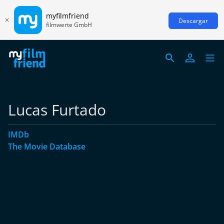
myfilmfriend
Descargar
filmwerte GmbH
Lucas Furtado
IMDb
The Movie Database