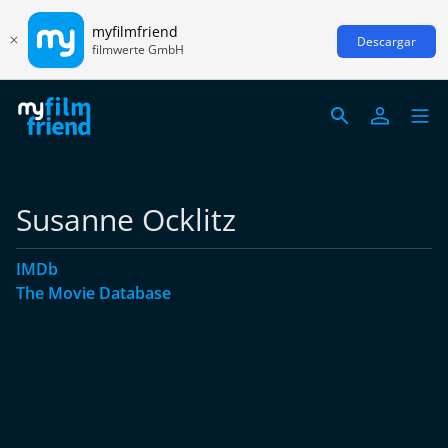
myfilmfriend
Descargar
filmwerte GmbH
Susanne Ocklitz
IMDb
The Movie Database