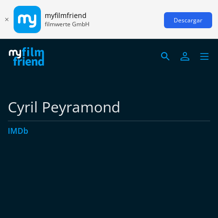
myfilmfriend
Descargar
filmwerte GmbH
Cyril Peyramond
IMDb