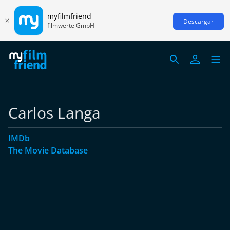
myfilmfriend
Descargar
filmwerte GmbH
Carlos Langa
IMDb
The Movie Database