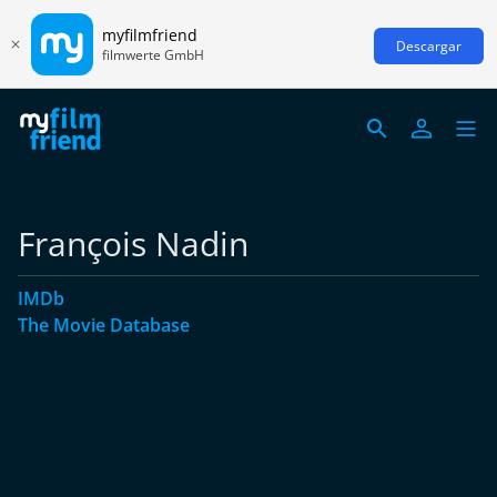
myfilmfriend
Descargar
filmwerte GmbH
François Nadin
IMDb
The Movie Database