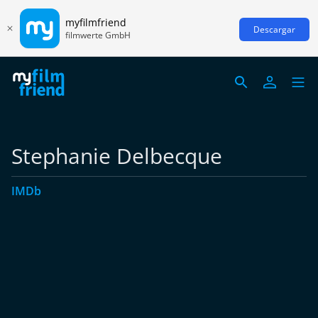
myfilmfriend
Descargar
filmwerte GmbH
Stephanie Delbecque
IMDb