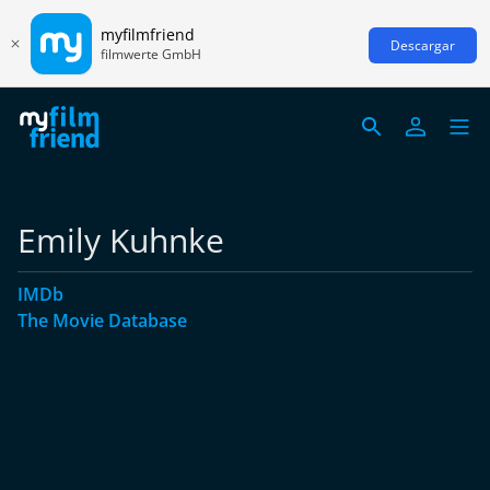
myfilmfriend
Descargar
filmwerte GmbH
Emily Kuhnke
IMDb
The Movie Database