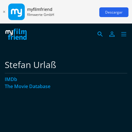
myfilmfriend
Descargar
filmwerte GmbH
Stefan Urlaß
IMDb
The Movie Database