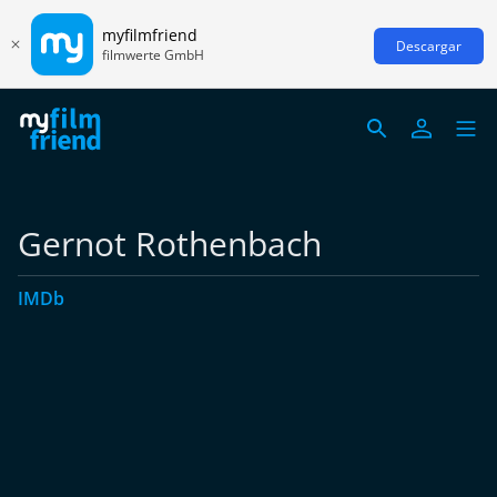
myfilmfriend
Descargar
filmwerte GmbH
Gernot Rothenbach
IMDb