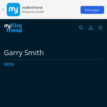
myfilmfriend
Descargar
filmwerte GmbH
Garry Smith
IMDb