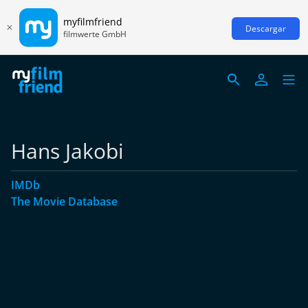
myfilmfriend
Descargar
filmwerte GmbH
Hans Jakobi
IMDb
The Movie Database