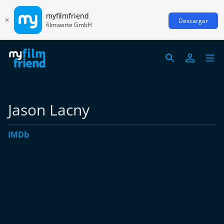
myfilmfriend
Descargar
filmwerte GmbH
Jason Lacny
IMDb