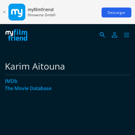
myfilmfriend
Descargar
filmwerte GmbH
Karim Aitouna
IMDb
The Movie Database