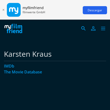
myfilmfriend
Descargar
filmwerte GmbH
Karsten Kraus
IMDb
The Movie Database