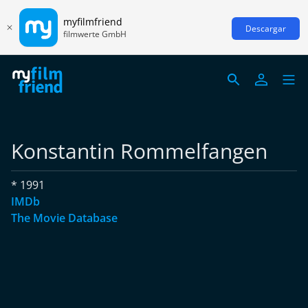
myfilmfriend
Descargar
filmwerte GmbH
Konstantin Rommelfangen
* 1991
IMDb
The Movie Database