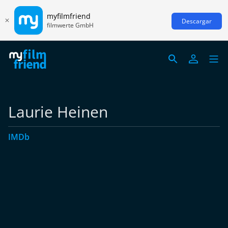
myfilmfriend
Descargar
filmwerte GmbH
Laurie Heinen
IMDb