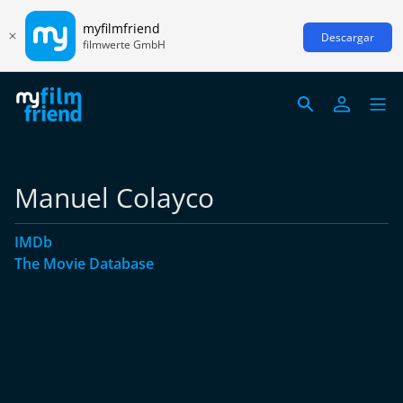
myfilmfriend
Descargar
filmwerte GmbH
Manuel Colayco
IMDb
The Movie Database