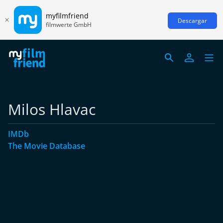
myfilmfriend
Descargar
filmwerte GmbH
Milos Hlavac
IMDb
The Movie Database