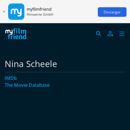
myfilmfriend
Descargar
filmwerte GmbH
Nina Scheele
IMDb
The Movie Database