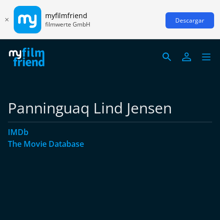
myfilmfriend
Descargar
filmwerte GmbH
Panninguaq Lind Jensen
IMDb
The Movie Database