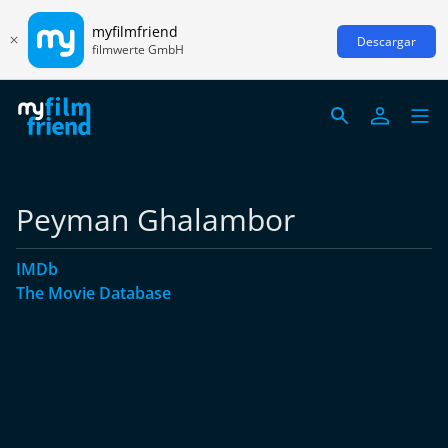
myfilmfriend
Descargar
filmwerte GmbH
Peyman Ghalambor
IMDb
The Movie Database