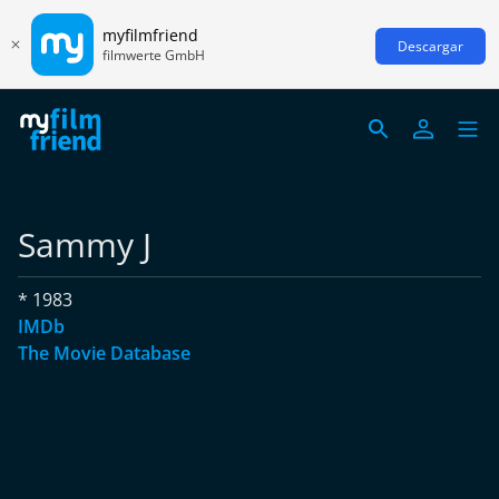
myfilmfriend
Descargar
filmwerte GmbH
Sammy J
* 1983
IMDb
The Movie Database