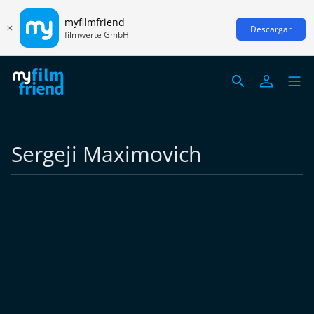
myfilmfriend
Descargar
filmwerte GmbH
Sergeji Maximovich