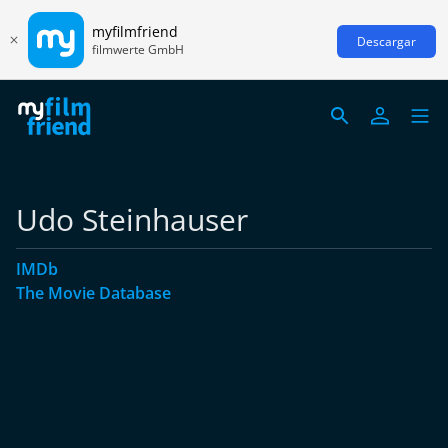
myfilmfriend
Descargar
filmwerte GmbH
Udo Steinhauser
IMDb
The Movie Database