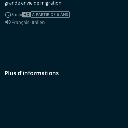
grande envie de migration.
Voir plus
8 min
HD
À PARTIR DE 6 ANS
Audio :
Français
,
Italien
Plus d'informations