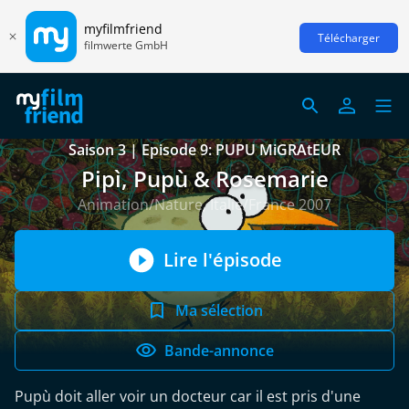
myfilmfriend
Télécharger
filmwerte GmbH
Saison 3 | Episode 9: PUPU MiGRAtEUR
Pipì, Pupù & Rosemarie
Animation/Nature, Italie/France 2007
Lire l'épisode
Ma sélection
Bande-annonce
Pupù doit aller voir un docteur car il est pris d'une