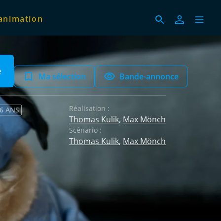
animation
e
Ma sélection
Bande-annonce
Réalisation :
 6 ANS
Thomas Kulik
,
Max Mönch
Scénario :
Thomas Kulik
,
Max Mönch