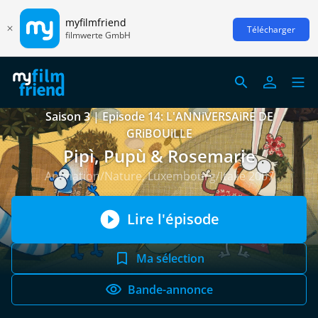
myfilmfriend
Télécharger
filmwerte GmbH
Saison 3 | Episode 14: L'ANNiVERSAiRE DE
GRiBOUiLLE
Pipì, Pupù & Rosemarie
Animation/Nature, Luxembourg/Italie 2007
Lire l'épisode
Ma sélection
Bande-annonce