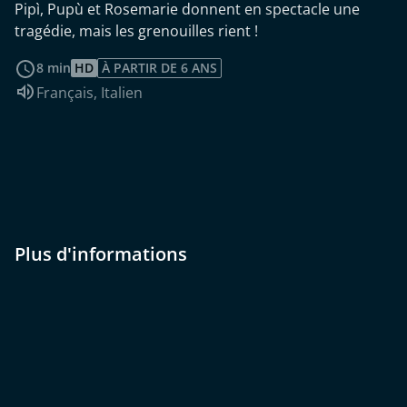
Pipì, Pupù et Rosemarie donnent en spectacle une
tragédie, mais les grenouilles rient !
Voir plus
8 min
HD
À PARTIR DE 6 ANS
Audio :
Français
,
Italien
Plus d'informations