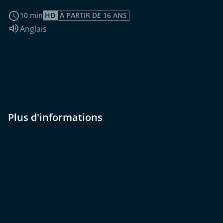
Voir plus
10 min
HD
À PARTIR DE 16 ANS
Audio :
Anglais
Plus d'informations