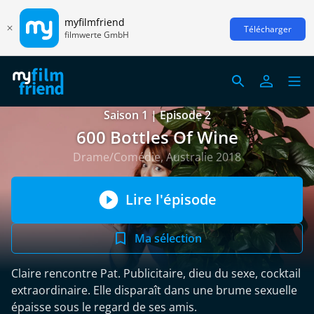
myfilmfriend
Télécharger
filmwerte GmbH
Saison 1 | Episode 2
600 Bottles Of Wine
Drame/Comédie, Australie 2018
Lire l'épisode
Ma sélection
Claire rencontre Pat. Publicitaire, dieu du sexe, cocktail
extraordinaire. Elle disparaît dans une brume sexuelle
épaisse sous le regard de ses amis.