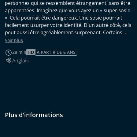
personnes qui se ressemblent étrangement, sans être
apparentées. Imaginez que vous ayez un « super sosie
». Cela pourrait être dangereux. Une sosie pourrait
facilement usurper votre identité. D'un autre côté, cela
peut aussi être agréablement surprenant. Certains
seraient ravis de rencontrer leur reflet dans la vraie
Voir plus
vie. Allons-nous vivre cela un jour ? Quelle est la
28 min
HD
À PARTIR DE 6 ANS
probabilité d'avoir un sosie ?
Audio :
Anglais
Plus d'informations