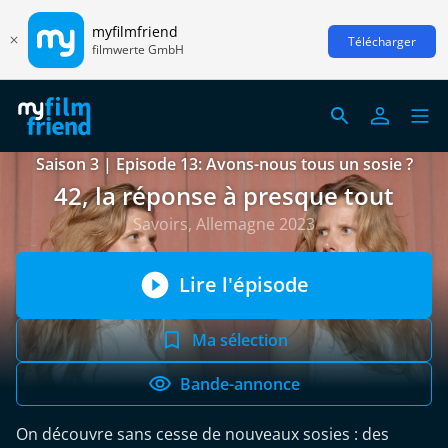
myfilmfriend
Télécharger
filmwerte GmbH
Saison 3 | Episode 13: Avons-nous tous un sosie ?
42, la réponse à presque tout
Savoirs, Allemagne 2023
Lire l'épisode
Ma sélection
Bande-annonce
On découvre sans cesse de nouveaux sosies : des