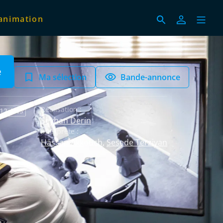
animation
e
Ma sélection
Bande-annonce
Réalisation :
 12 ANS
Seyhan Derin
Interprète :
Hassan Akkouch
,
Sesede Terziyan