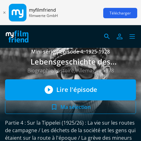
myfilmfriend
Télécharger
filmwerte GmbH
Mini-série | Episode 4: 1925-1928
Lebensgeschichte des
Bergarbeiters Alphons S.
Biographie/Histoire, Allemagne 1978
Lire l'épisode
Ma sélection
Partie 4 : Sur la Tippelei (1925/26) : La vie sur les routes
de campagne / Les déchets de la société et les gens qui
étaient sur la route à l'époque / La grève des mineurs