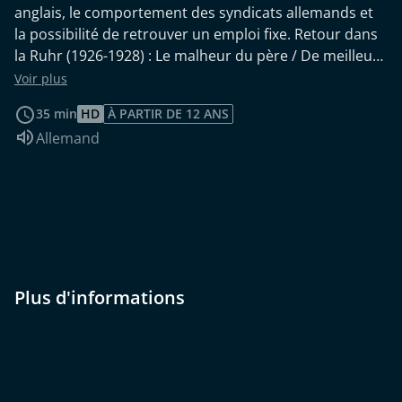
anglais, le comportement des syndicats allemands et
la possibilité de retrouver un emploi fixe. Retour dans
la Ruhr (1926-1928) : Le malheur du père / De meilleurs
revenus et de la possibilité de se voir / Les années «
Voir plus
dorées » / Des conflits intra-syndicaux et des premiers
35 min
HD
À PARTIR DE 12 ANS
contacts avec le mouvement ouvrier / Le « radicalisme
Audio :
Allemand
de gauche » et l'émergence d'une conscience politique.
Plus d'informations