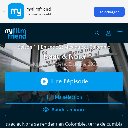
myfilmfriend
Télécharger
filmwerte GmbH
Saison 1 | Episode 2: Mexique et Colombie
Isaac & Nora
Musique/Société, Espagne 2022
Lire l'épisode
Ma sélection
Bande-annonce
Isaac et Nora se rendent en Colombie, terre de cumbia