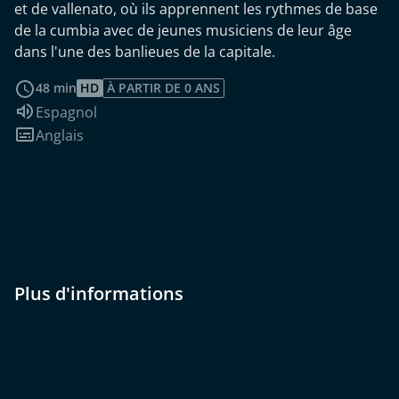
et de vallenato, où ils apprennent les rythmes de base
de la cumbia avec de jeunes musiciens de leur âge
dans l'une des banlieues de la capitale.
Voir plus
48 min
HD
À PARTIR DE 0 ANS
Audio :
Espagnol
Sous-titres :
Anglais
Plus d'informations