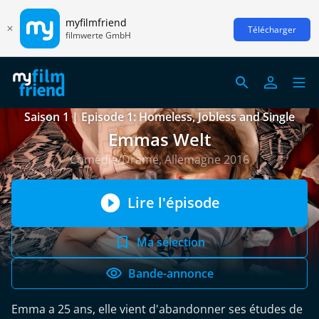
myfilmfriend
Télécharger
filmwerte GmbH
Saison 1 | Episode 1: Homeless, Jobless and Single
Emmas Welt
Comédie/Drame, Allemagne 2016
Lire l'épisode
Ma sélection
Bande-annonce
Emma a 25 ans, elle vient d'abandonner ses études de