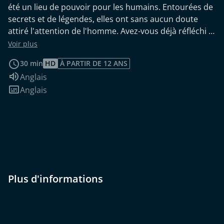
été un lieu de pouvoir pour les humains. Entourées de
secrets et de légendes, elles ont sans aucun doute
attiré l'attention de l'homme. Avez-vous déjà réfléchi à
leur importance historique et fondamentale pour le
Voir plus
fonctionnement de la vie sur cette planète ?
30 min
HD
À PARTIR DE 12 ANS
Audio :
Anglais
Sous-titres :
Anglais
Plus d'informations