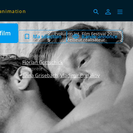
animation
film
Evolution Int. Film Festival 2015 Meilleur
Evolution Int. Film Festival 2015
Ma sélection
Bande-annonce
Meilleur réalisateur
Réalisation :
 12 ANS
Florian Gottschick
Interprète :
Anna Grisebach
,
Vladimir Burlakov