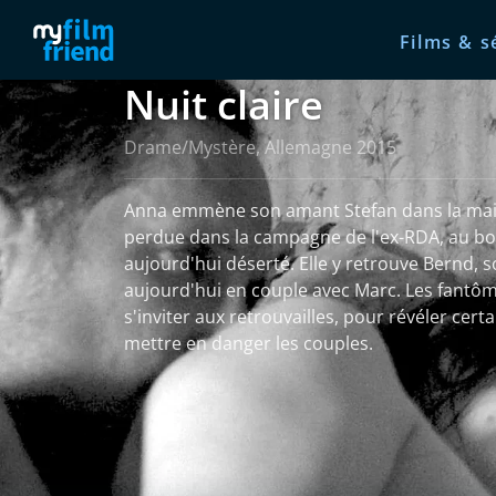
Films & s
Nuit claire
Drame/Mystère, Allemagne 2015
Anna emmène son amant Stefan dans la mai
perdue dans la campagne de l'ex-RDA, au bou
aujourd'hui déserté. Elle y retrouve Bernd,
aujourd'hui en couple avec Marc. Les fantô
s'inviter aux retrouvailles, pour révéler cert
mettre en danger les couples.
Voir plus
Plus d'informations