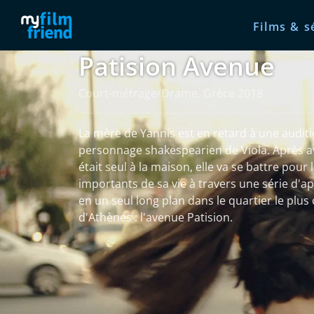
Films & s
Patision Avenue
Court-métrage/Drame, Grèce 2018
La mère de Yannis est en retard à une auditi
personnage shakespearien de Viola. Après av
était seul à la maison, elle va se battre pour 
importants de sa vie à travers une série d'a
en un seul long plan dans le quartier le plu
d'Athènes : l'avenue Patision.
Voir plus
Plus d'informations