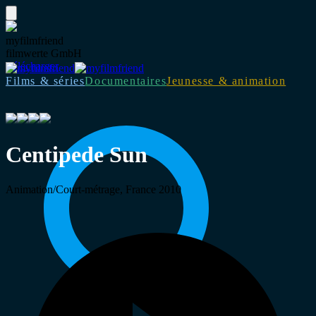
myfilmfriend
filmwerte GmbH
Télécharger
Films & séries
Documentaires
Jeunesse & animation
Centipede Sun
Animation/Court-métrage, France 2010